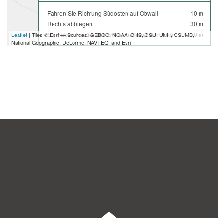
Fahren Sie Richtung Südosten auf Obwall
10 m
Rechts abbiegen
30 m
Sie haben Ihr Ziel erreicht, es befindet sich links
0 m
Leaflet
| Tiles © Esri — Sources: GEBCO, NOAA, CHS, OSU, UNH, CSUMB,
National Geographic, DeLorme, NAVTEQ, and Esri